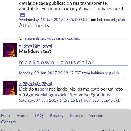
detrás de cada publicación sea transaprente,
auditable... En cuanto a #
tor
y #
javascript
ya es cuesti
Wednesday, 18-Jan-2017 15:25:00 EST
from
bobinas.p4g.club
Attachments
gnusocial-20170118-ostatus-rw37.html
ziggys
Markdown test
markdown
!
gnusocial
Monday, 09-Jan-2017 20:18:17 EST
from
bobinas.p4g.club
ziggys
Debido #
spam
realizado. No los molesto por un rato
xD #
gnusocial
!
gnusocial
!
fediverse
#
gnulinux
Saturday, 07-Jan-2017 14:56:15 EST
from
bobinas.p4g.club
Help
About
FAQ
Privacy
Source
Version
Contact