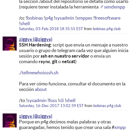
la sección /about del repositorio se detalla cómo usarlo
(requiere tener instalada la herramienta
sendxmpp
/cc !
bobinas
!
p4g
!
sysadmin
!
xmppes
!
freesoftware
!
shell
Saturday, 03-Feb-2018 18:35:55 EST
from
bobinas.p4g.club
ziggys
SSH Hardening
: script que envía un mensaje a nuestro
usuario o grupo de telegram cada vez que alguien inicia
ssh en nuestro servidor
sesión por
o envía un
rsync
git
netcat
comando
,
o
)
./tellmewhoisssh.sh
Para ver cómo funciona, consultar el documento en la
sección
about
/to !
sysadmin
!
foss
!
cli
!
shell
Saturday, 16-Dec-2017 13:02:39 EST
from
bobinas.p4g.club
ziggys
Porque en p4g decimos malas palabras y otras
guarangadas, hemos tenido que crear una sala #
xmpp