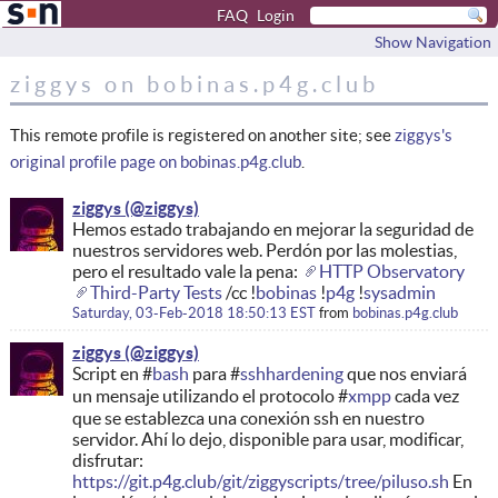
FAQ
Login
Show Navigation
ziggys on bobinas.p4g.club
This remote profile is registered on another site; see
ziggys's
original profile page on bobinas.p4g.club
.
ziggys
Hemos estado trabajando en mejorar la seguridad de
nuestros servidores web. Perdón por las molestias,
pero el resultado vale la pena:
HTTP Observatory
Third-Party Tests
/cc !
bobinas
!
p4g
!
sysadmin
Saturday, 03-Feb-2018 18:50:13 EST
from
bobinas.p4g.club
ziggys
Script en #
bash
para #
sshhardening
que nos enviará
un mensaje utilizando el protocolo #
xmpp
cada vez
que se establezca una conexión ssh en nuestro
servidor. Ahí lo dejo, disponible para usar, modificar,
disfrutar:
https://git.p4g.club/git/ziggyscripts/tree/piluso.sh
En