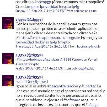
con cifrado #
openpgp
¡Ahora estamos más tranquilos!
Creo. !
xmppes
!
privacidad
!
crypto
!
p4g
Sunday, 10-Sep-2017 11:42:25 EDT
from
bobinas.p4g.club
ziggys
Con los muchachos de la pandilla cuatro gatos nos
hemos puesto a probar esta excelente aplicación de
mensajería cifrada descentralizada con cifrado e2e
https://smokeappope.sourceforge.io/
Es una joyita
!
privacidad
!
bobinas
!
p4g
!
crypto
Thursday, 03-Aug-2017 19:26:15 EDT
from
bobinas.p4g.club
ziggys
https://bobinas.p4g.club/url/49638
#
snowden
#
email
#
lavabit
!
crypto
Friday, 20-Jan-2017 14:46:11 EST
from
bobinas.p4g.club
ziggys
Juan Doe
!gnusocial es sobre #
descentralización
y #
libertad
La
idea es que el usuario tenga el control de su red social y
no al revés, que el contenido le pertenezca al usuario,
que el servidor que ejecuta el #
software
asegure la
integridad de los datos del usuario y que el #
código