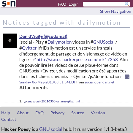
FAQ
Login
Show Navigation
Notices tagged with dailymotion
Dan d'Auge
!social - Play #
Dailymotion
videos in #
GNUSocial
/
#
Qvitter
[fr]Dailymotion est un service français
d'hébergement, de partage et de visionnage de vidéo en
ligne :
http://status.hackerposse.com/url/17353
. Afin
de pouvoir lire les vidéos de cette plate-forme dans
GNUSocial/Qvitter, des modification ont été apportées
dans les fichiers suivants : - Qvitter/js/dom-functions.
Sunday, 06-May-2018 03:51:54 EDT
from
social.opendan.net
Attachments
gnusocial-20180506-ostatus-qkkt.html
Help
About
FAQ
Privacy
Source
Version
Contact
Hacker Poesy
is a
GNU social
hub. It runs version 1.1.3-beta3,