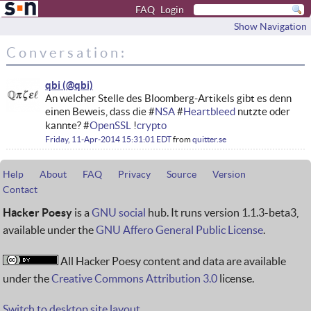
FAQ
Login
Show Navigation
Conversation:
qbi
An welcher Stelle des Bloomberg-Artikels gibt es denn
einen Beweis, dass die #
NSA
#
Heartbleed
nutzte oder
kannte? #
OpenSSL
!
crypto
Friday, 11-Apr-2014 15:31:01 EDT
from
quitter.se
Help
About
FAQ
Privacy
Source
Version
Contact
Hacker Poesy
is a
GNU social
hub. It runs version 1.1.3-beta3,
available under the
GNU Affero General Public License
.
All Hacker Poesy content and data are available
under the
Creative Commons Attribution 3.0
license.
Switch to desktop site layout.